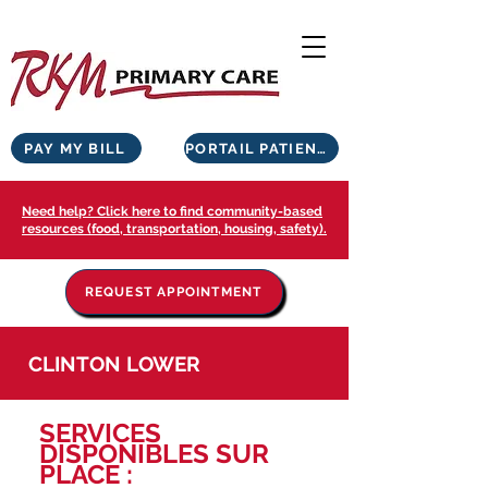
PAY MY BILL
PORTAIL PATIENTS
Need help? Click here to find community-based
resources (food, transportation, housing, safety).
REQUEST APPOINTMENT
CLINTON LOWER
SERVICES
DISPONIBLES SUR
PLACE :