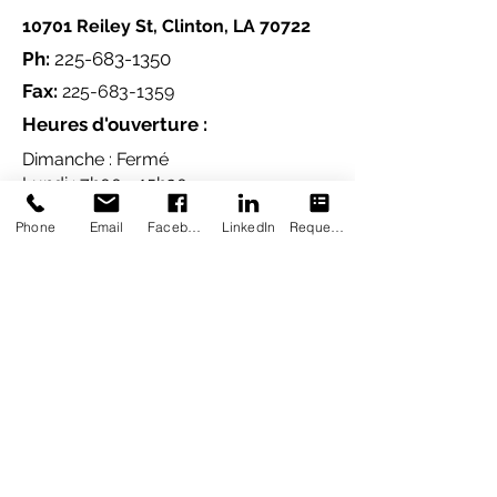
10701 Reiley St, Clinton, LA 70722
Ph:
225-683-1350
Fax:
225-683-1359
Heures d'ouverture :
Dimanche : Fermé
Lundi : 7h00 - 15h30
Mardi : 7h00 - 15h30
Phone
Email
Facebook
LinkedIn
Request Appointment
Mercredi : 7h00 - 15h30
Jeudi : 7h00 - 15h30
Vendredi : 7h00 - 15h30
Samedi : Fermé
RENCONTREZ NOS FOURNISSEURS
APPELEZ LA CLINIQUE
VALID DRIVER'S LICENSE OR
STATE ID REQUIRED