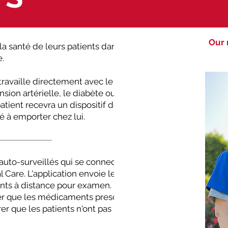
Our 
a santé de leurs patients dans
.
travaille directement avec le
sion artérielle, le diabète ou
patient recevra un dispositif de
é à emporter chez lui.
auto-surveillés qui se connectent
 Care. L'application envoie les
ents à distance pour examen.
rer que les médicaments prescrits
urer que les patients n'ont pas besoin