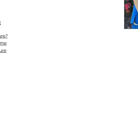
t
ure?
ome
ure