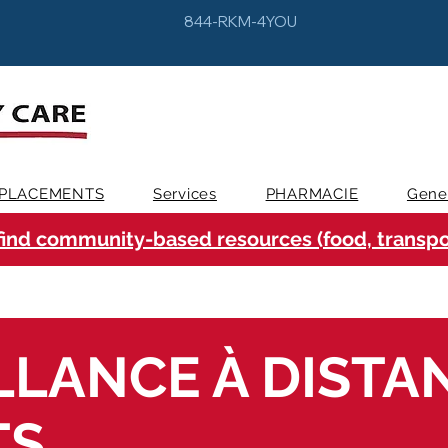
844-RKM-4YOU
PLACEMENTS
Services
PHARMACIE
Gene
find community-based resources (food, transpor
LLANCE À DISTA
TS