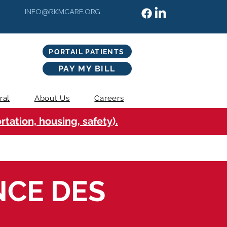
INFO@RKMCARE.ORG
PORTAIL PATIENTS
PAY MY BILL
ral
About Us
Careers
tation, housing, safety).
NCE DES