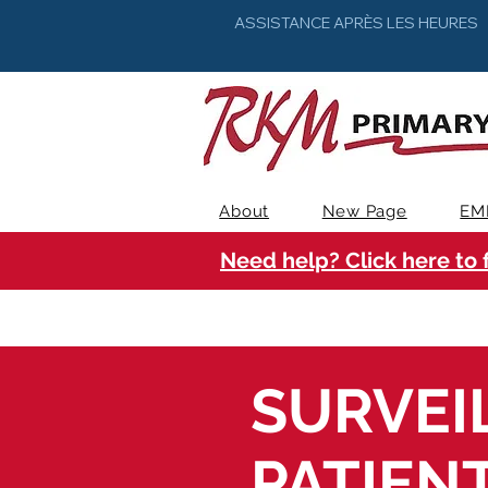
ASSISTANCE APRÈS LES HEURES
About
New Page
EM
Need help? Click here to 
SURVEI
PATIEN