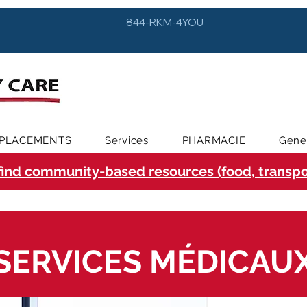
844-RKM-4YOU
PLACEMENTS
Services
PHARMACIE
Gene
find community-based resources (food, transpor
SERVICES MÉDICAU