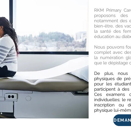
RKM Primary Care
proposons des s
notamment des ex
bien-être, des vac
la santé des fem
éducation au diabè
Nous pouvons fou
complet avec des 
la numération glob
que le dépistage d
De plus, nous 
physiques de pré-
pour les étudian
participent à de
Ces examens co
individuelles; le 
inscription ou d
physique lui-mêm