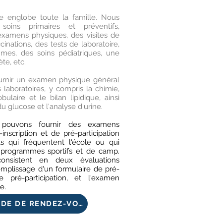
 englobe toute la famille. Nous
oins primaires et préventifs,
amens physiques, des visites de
cinations, des tests de laboratoire,
mes, des soins pédiatriques, une
te, etc.
rnir un examen physique général
laboratoires, y compris la chimie,
ulaire et le bilan lipidique, ainsi
u glucose et l'analyse d'urine.
pouvons fournir des examens
inscription et de pré-participation
ts qui fréquentent l'école ou qui
s programmes sportifs et de camp.
nsistent en deux évaluations
remplissage d'un formulaire de pré-
e pré-participation, et l'examen
e.
DEMANDE DE RENDEZ-VOUS