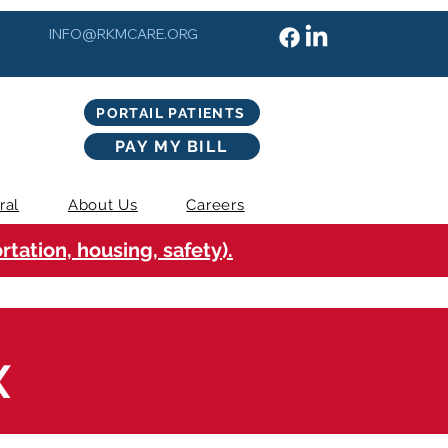
INFO@RKMCARE.ORG
PORTAIL PATIENTS
PAY MY BILL
ral
About Us
Careers
tation, housing, safety).
X