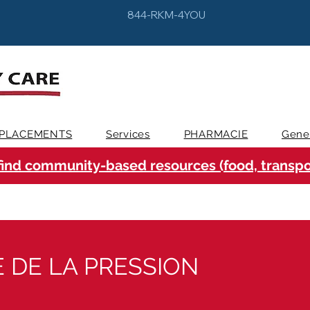
844-RKM-4YOU
PLACEMENTS
Services
PHARMACIE
Gene
find community-based resources (food, transpor
 DE LA PRESSION