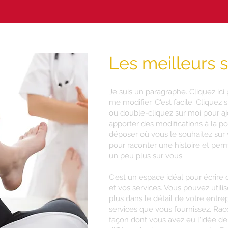
Les meilleurs 
Je suis un paragraphe. Cliquez ici
me modifier. C'est facile. Cliquez 
ou double-cliquez sur moi pour aj
apporter des modifications à la po
déposer où vous le souhaitez sur v
pour raconter une histoire et perme
un peu plus sur vous.
C'est un espace idéal pour écrire 
et vos services. Vous pouvez utili
plus dans le détail de votre entre
services que vous fournissez. Racon
façon dont vous avez eu l'idée de