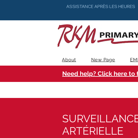
ASSISTANCE APRÈS LES HEURES
About
New Page
EM
Need help? Click here to 
SURVEILLANCE
ARTÉRIELLE