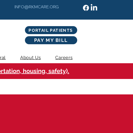
INFO@RKMCARE.ORG
PORTAIL PATIENTS
PAY MY BILL
ral
About Us
Careers
tation, housing, safety).